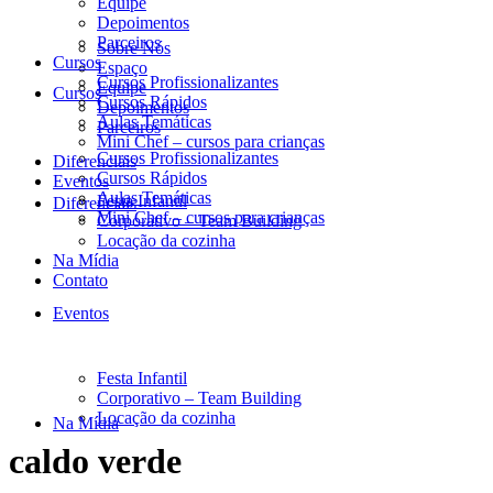
Equipe
Depoimentos
Parceiros
Sobre Nós
Cursos
Espaço
Cursos Profissionalizantes
Equipe
Cursos
Cursos Rápidos
Depoimentos
Aulas Temáticas
Parceiros
Mini Chef – cursos para crianças
Cursos Profissionalizantes
Diferenciais
Cursos Rápidos
Eventos
Aulas Temáticas
Festa Infantil
Diferenciais
Mini Chef – cursos para crianças
Corporativo – Team Building
Locação da cozinha
Na Mídia
Contato
Eventos
Festa Infantil
Corporativo – Team Building
Locação da cozinha
Na Mídia
caldo verde