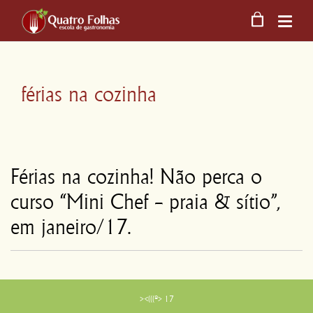
férias na cozinha
Férias na cozinha! Não perca o
curso “Mini Chef – praia & sítio”,
em janeiro/17.
><(((º> 17