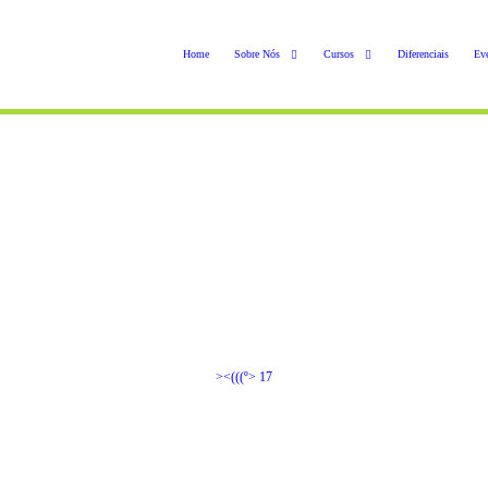
Home
Sobre Nós
Cursos
Diferenciais
Ev
><(((º> 17