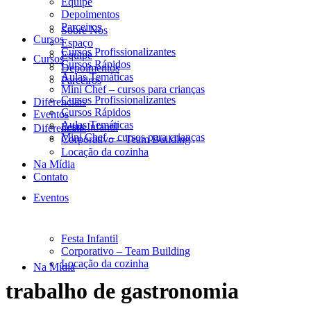
Equipe
Depoimentos
Parceiros
Sobre Nós
Cursos
Espaço
Cursos Profissionalizantes
Equipe
Cursos
Cursos Rápidos
Depoimentos
Aulas Temáticas
Parceiros
Mini Chef – cursos para crianças
Cursos Profissionalizantes
Diferenciais
Cursos Rápidos
Eventos
Aulas Temáticas
Festa Infantil
Diferenciais
Mini Chef – cursos para crianças
Corporativo – Team Building
Locação da cozinha
Na Mídia
Contato
Eventos
Festa Infantil
Corporativo – Team Building
Locação da cozinha
Na Mídia
trabalho de gastronomia