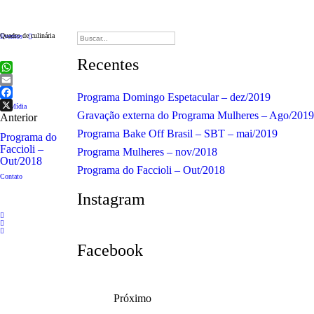
Procurar
Quadro de culinária
Eventos
por:
Recentes
WhatsApp
Email
Programa Domingo Espetacular – dez/2019
Facebook
Na Mídia
Gravação externa do Programa Mulheres – Ago/2019
Anterior
X
Programa Bake Off Brasil – SBT – mai/2019
Programa do
Faccioli –
Programa Mulheres – nov/2018
Out/2018
Programa do Faccioli – Out/2018
Contato
Instagram
Facebook
Próximo