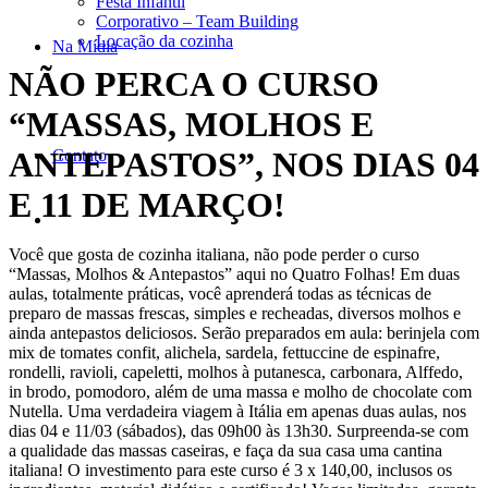
Festa Infantil
Corporativo – Team Building
Locação da cozinha
Na Mídia
NÃO PERCA O CURSO
“MASSAS, MOLHOS E
ANTEPASTOS”, NOS DIAS 04
Contato
E 11 DE MARÇO!
Você que gosta de cozinha italiana, não pode perder o curso
“Massas, Molhos & Antepastos” aqui no Quatro Folhas! Em duas
aulas, totalmente práticas, você aprenderá todas as técnicas de
preparo de massas frescas, simples e recheadas, diversos molhos e
ainda antepastos deliciosos. Serão preparados em aula: berinjela com
mix de tomates confit, alichela, sardela, fettuccine de espinafre,
rondelli, ravioli, capeletti, molhos à putanesca, carbonara, Alffedo,
in brodo, pomodoro, alé
m de uma massa e molho de chocolate com
Nutella. Uma verdadeira viagem à Itália em apenas duas aulas, nos
dias 04 e 11/03 (sábados), das 09h00 às 13h30. Surpreenda-se com
a qualidade das massas caseiras, e faça da sua casa uma cantina
italiana! O investimento para este curso é 3 x 140,00, inclusos os